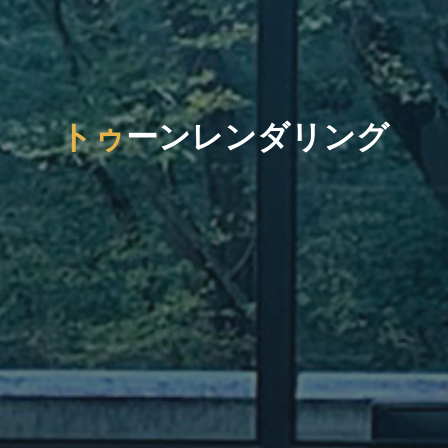
ト
ゥ
ー
ン
レ
ン
ダ
リ
ン
グ