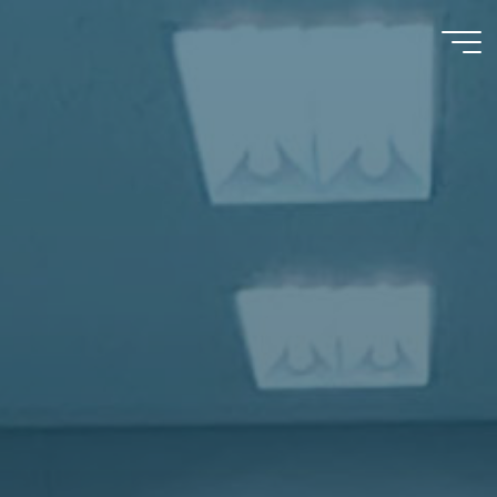
コ
ン
東
テ
京
ン
ツ
工
へ
科
ス
大
キ
ッ
学
プ
メ
デ
ィ
ア
学
部