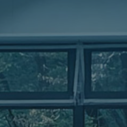
川
島
研
究
室